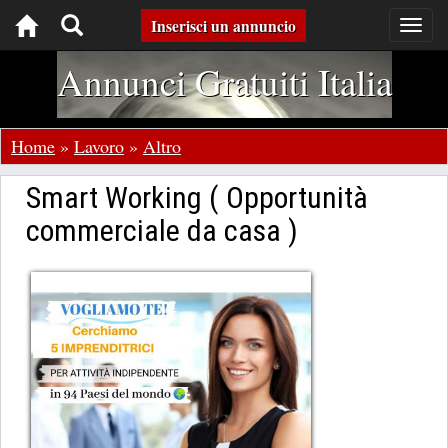
Toggle
Inserisci un annuncio
Togg
navig
navigation
Annunci Gratuiti Italia
Home
»
Lavoro
»
Altro
Smart Working ( Opportunità
commerciale da casa )