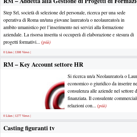
RM – Addetta alla Gestione di Progetti di Formaz
Step Srl, società di selezione del personale, ricerca per una sede
operativa di Roma un/una giovane laureato/a o neolaureato/a in
ambito umanistico per l’inserimento nei servizi alla formazione
aziendale. La risorsa inserita si occuperà di elaborazione e stesura di
progetti formativi...
(più)
0 Likes | 1308 Views |
RM – Key Account settore HR
Si ricerca un/a Neolaureato/a o Lau
economico o giuridico da inserire n
consulenza alle aziende nel settore 
finanziata. Il consulente commercial
relazioni con...
(più)
0 Likes | 1277 Views |
Casting figuranti tv