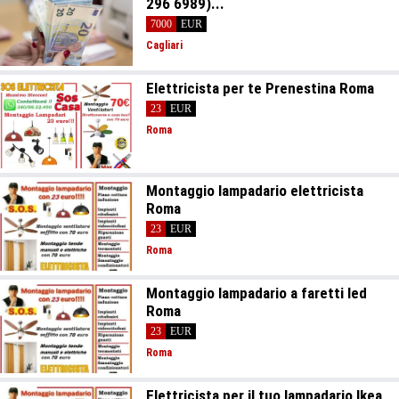
296 6989)...
7000
EUR
Cagliari
Elettricista per te Prenestina Roma
23
EUR
Roma
Montaggio lampadario elettricista
Roma
23
EUR
Roma
Montaggio lampadario a faretti led
Roma
23
EUR
Roma
Elettricista per il tuo lampadario Ikea