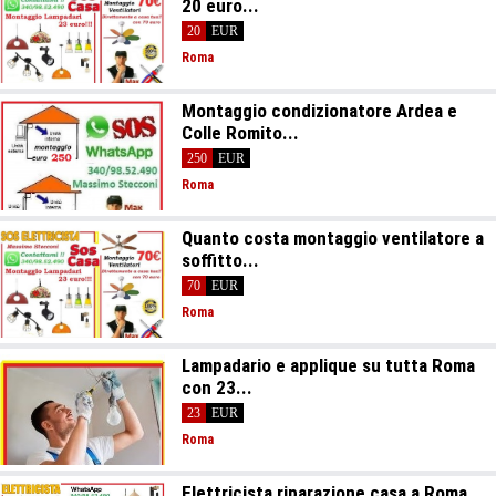
20 euro...
20
EUR
Roma
Montaggio condizionatore Ardea e
Colle Romito...
250
EUR
Roma
Quanto costa montaggio ventilatore a
soffitto...
70
EUR
Roma
Lampadario e applique su tutta Roma
con 23...
23
EUR
Roma
Elettricista riparazione casa a Roma