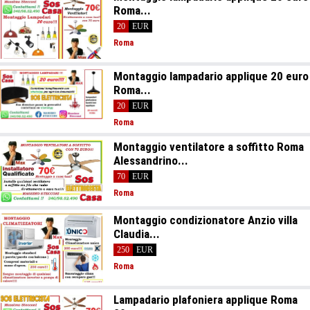
Roma...
20
EUR
Roma
Montaggio lampadario applique 20 euro
Roma...
20
EUR
Roma
Montaggio ventilatore a soffitto Roma
Alessandrino...
70
EUR
Roma
Montaggio condizionatore Anzio villa
Claudia...
250
EUR
Roma
Lampadario plafoniera applique Roma