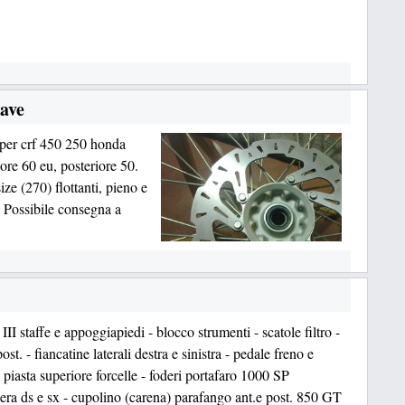
wave
 per crf 450 250 honda
ore 60 eu, posteriore 50.
ze (270) flottanti, pieno e
. Possibile consegna a
II staffe e appoggiapiedi - blocco strumenti - scatole filtro -
ost. - fiancatine laterali destra e sinistra - pedale freno e
 piasta superiore forcelle - foderi portafaro 1000 SP
ra ds e sx - cupolino (carena) parafango ant.e post. 850 GT