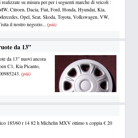
 realizzate su misura per per i seguenti marche di veicoli :
W, Citroen, Dacia, Fiat, Ford, Honda, Hyundai, Kia,
Mercedes, Opel, Seat, Skoda, Toyota, Volkswagen, VW,
isita il nostro negozio...
(più)
uote da 13”
uote da 13” nuovi ancora
roen C1, Kia Picanto,
3200985243.
(più)
co 185/60 r 14 82 h Michelin MXV ottimo x coppia € 20