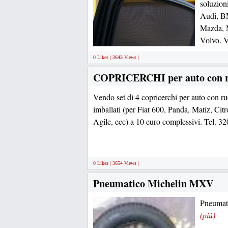
soluzioni
Audi, BM
Mazda, 
Volvo. V
0 Likes | 3643 Views |
COPRICERCHI per auto con r
Vendo set di 4 copricerchi per auto con r
imballati (per Fiat 600, Panda, Matiz, Cit
Agile, ecc) a 10 euro complessivi. Tel. 
0 Likes | 3654 Views |
Pneumatico Michelin MXV
Pneumati
(più)