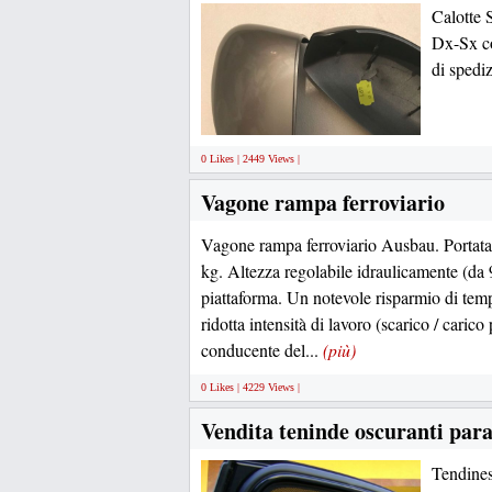
Calotte S
Dx-Sx co
di spedi
0 Likes | 2449 Views |
Vagone rampa ferroviario
Vagone rampa ferroviario Ausbau. Portat
kg. Altezza regolabile idraulicamente (da
piattaforma. Un notevole risparmio di temp
ridotta intensità di lavoro (scarico / carico
conducente del...
(più)
0 Likes | 4229 Views |
Vendita teninde oscuranti para
Tendines