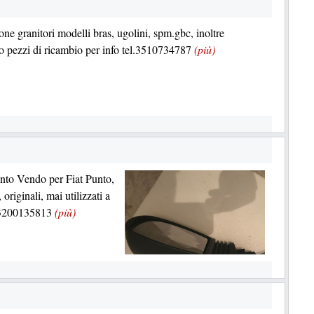
one granitori modelli bras, ugolini, spm.gbc, inoltre
 pezzi di ricambio per info tel.3510734787
(più)
unto Vendo per Fiat Punto,
originali, mai utilizzati a
. 3200135813
(più)