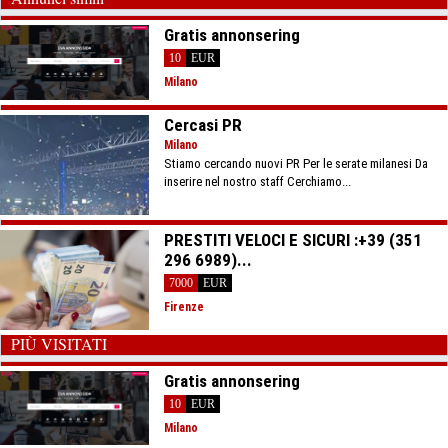
Gratis annonsering
10
EUR
Milano
Cercasi PR
Milano
Stiamo cercando nuovi PR Per le serate milanesi Da
inserire nel nostro staff Cerchiamo...
PRESTITI VELOCI E SICURI :+39 (351
296 6989)...
7000
EUR
Firenze
PIÙ VISITATI
Gratis annonsering
10
EUR
Milano