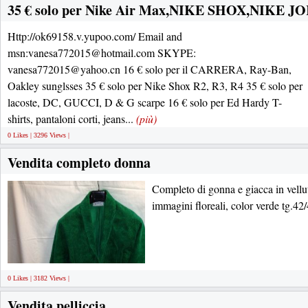
35 € solo per Nike Air Max,NIKE SHOX,NIKE J
Http://ok69158.v.yupoo.com/ Email and
msn:vanesa772015@hotmail.com SKYPE:
vanesa772015@yahoo.cn 16 € solo per il CARRERA, Ray-Ban,
Oakley sunglsses 35 € solo per Nike Shox R2, R3, R4 35 € solo per
lacoste, DC, GUCCI, D & G scarpe 16 € solo per Ed Hardy T-
shirts, pantaloni corti, jeans...
(più)
0 Likes | 3296 Views |
Vendita completo donna
Completo di gonna e giacca in vellut
immagini floreali, color verde tg.42
0 Likes | 3182 Views |
Vendita pelliccia