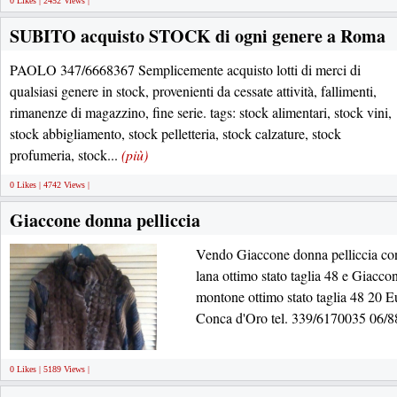
0 Likes | 2452 Views |
SUBITO acquisto STOCK di ogni genere a Roma
PAOLO 347/6668367 Semplicemente acquisto lotti di merci di
qualsiasi genere in stock, provenienti da cessate attività, fallimenti,
rimanenze di magazzino, fine serie. tags: stock alimentari, stock vini,
stock abbigliamento, stock pelletteria, stock calzature, stock
profumeria, stock...
(più)
0 Likes | 4742 Views |
Giaccone donna pelliccia
Vendo Giaccone donna pelliccia co
lana ottimo stato taglia 48 e Giaccon
montone ottimo stato taglia 48 20 E
Conca d'Oro tel. 339/6170035 06/8
0 Likes | 5189 Views |