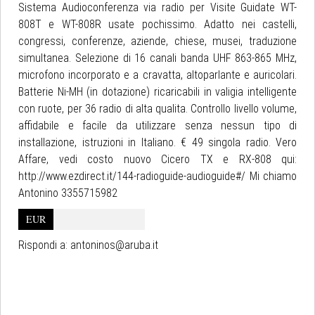
Sistema Audioconferenza via radio per Visite Guidate WT-
808T e WT-808R usate pochissimo. Adatto nei castelli,
congressi, conferenze, aziende, chiese, musei, traduzione
simultanea. Selezione di 16 canali banda UHF 863-865 MHz,
microfono incorporato e a cravatta, altoparlante e auricolari.
Batterie Ni-MH (in dotazione) ricaricabili in valigia intelligente
con ruote, per 36 radio di alta qualita. Controllo livello volume,
affidabile e facile da utilizzare senza nessun tipo di
installazione, istruzioni in Italiano. € 49 singola radio. Vero
Affare, vedi costo nuovo Cicero TX e RX-808 qui:
http://www.ezdirect.it/144-radioguide-audioguide#/ Mi chiamo
Antonino 3355715982
EUR
Rispondi a:
antoninos@aruba.it