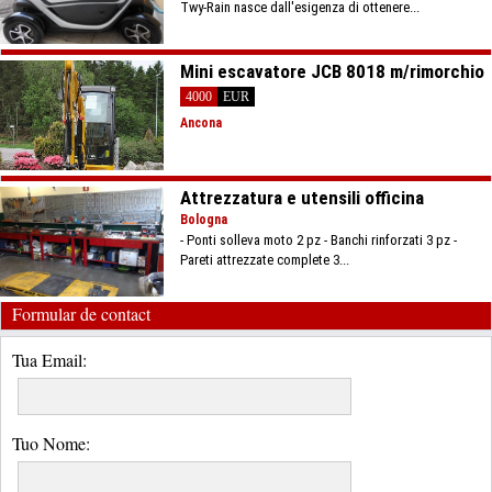
Twy-Rain nasce dall'esigenza di ottenere...
Mini escavatore JCB 8018 m/rimorchio
4000
EUR
Ancona
Attrezzatura e utensili officina
Bologna
- Ponti solleva moto 2 pz - Banchi rinforzati 3 pz -
Pareti attrezzate complete 3...
Formular de contact
Tua Email:
Tuo Nome: